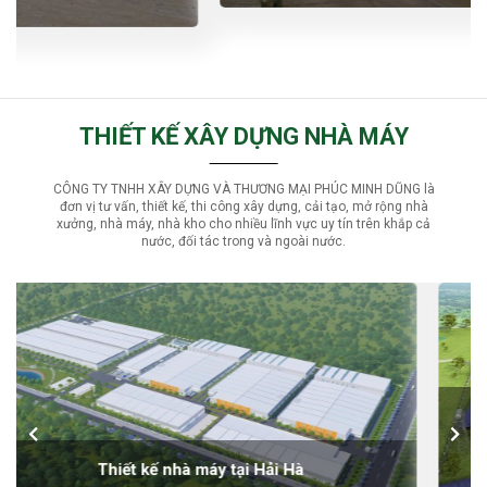
THIẾT KẾ XÂY DỰNG NHÀ MÁY
CÔNG TY TNHH XÂY DỰNG VÀ THƯƠNG MẠI PHÚC MINH DŨNG là
đơn vị tư vấn, thiết kế, thi công xây dựng, cải tạo, mở rộng nhà
xưởng, nhà máy, nhà kho cho nhiều lĩnh vực uy tín trên khắp cả
nước, đối tác trong và ngoài nước.
Thiết kế nhà xưởng
Quy mô dự án : 66.000 m²