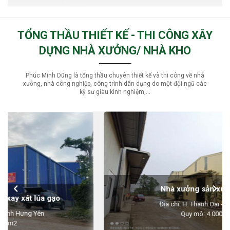
TỔNG THẦU THIẾT KẾ - THI CÔNG XÂY
DỰNG NHÀ XƯỞNG/ NHÀ KHO
Phúc Minh Dũng là tổng thầu chuyên thiết kế và thi công về nhà
xưởng, nhà công nghiệp, công trình dân dụng do một đội ngũ các
kỹ sư giàu kinh nghiệm,...
Nhà xưởng sản xuất nhựa
Địa chỉ: H. Thanh Oai - TP Hà Nội
Quy mô: 4.000m2