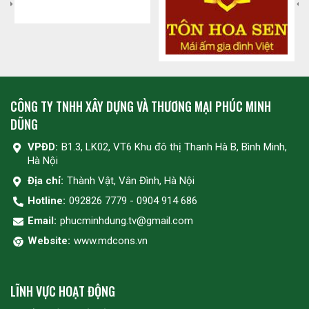
CÔNG TY TNHH XÂY DỰNG VÀ THƯƠNG MẠI PHÚC MINH
DŨNG
VPĐD:
B1.3, LK02, VT6 Khu đô thị Thanh Hà B, Bình Minh,
Hà Nội
Địa chỉ:
Thành Vật, Vân Đình, Hà Nội
Hotline:
092826 7779 - 0904 914 686
Email:
phucminhdung.tv@gmail.com
Website:
www.mdcons.vn
LĨNH VỰC HOẠT ĐỘNG