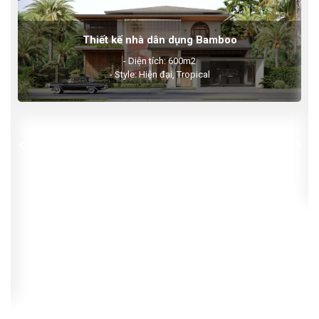
Thiết kế nhà dân dụng 3 tầng
Diện tích: 14x23m
Địa chỉ: Thạnh Mỹ Lợi, Q. 2, TP. Hồ Chí Minh